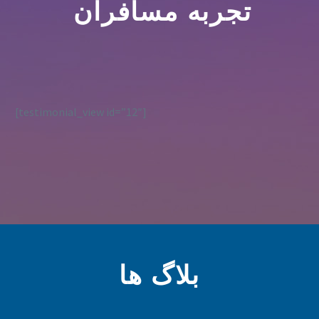
تجربه مسافران
[testimonial_view id=”12″]
بلاگ ها